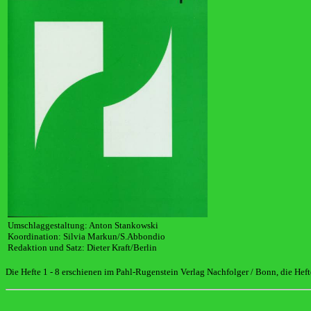
Umschlaggestaltung: Anton Stankowski
Koordination: Silvia Markun/S.Abbondio
Redaktion und Satz: Dieter Kraft/Berlin
Die Hefte 1 - 8 erschienen im Pahl-Rugenstein Verlag Nachfolger / Bonn, die Hefte