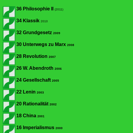
36 Philosophie II
(2011)
34 Klassik
2010
32 Grundgesetz
2009
30 Unterwegs zu Marx
2008
28 Revolution
2007
26 W. Abendroth
2006
24 Gesellschaft
2005
22
Lenin
2003
20 Rationalität
2002
18 China
2001
16 Imperialismus
2000