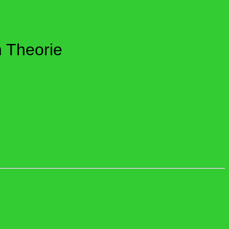
n Theorie
m