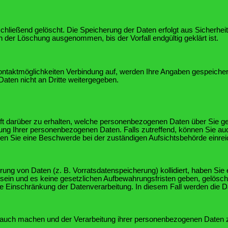
chließend gelöscht. Die Speicherung der Daten erfolgt aus Sicherhe
der Löschung ausgenommen, bis der Vorfall endgültig geklärt ist.
ntaktmöglichkeiten Verbindung auf, werden Ihre Angaben gespeichert
aten nicht an Dritte weitergegeben.
nft darüber zu erhalten, welche personenbezogenen Daten über Sie 
ng Ihrer personenbezogenen Daten. Falls zutreffend, können Sie auch
n Sie eine Beschwerde bei der zuständigen Aufsichtsbehörde einrei
hrung von Daten (z. B. Vorratsdatenspeicherung) kollidiert, haben Si
sein und es keine gesetzlichen Aufbewahrungsfristen geben, gelöscht
ine Einschränkung der Datenverarbeitung. In diesem Fall werden die D
uch machen und der Verarbeitung ihrer personenbezogenen Daten zu