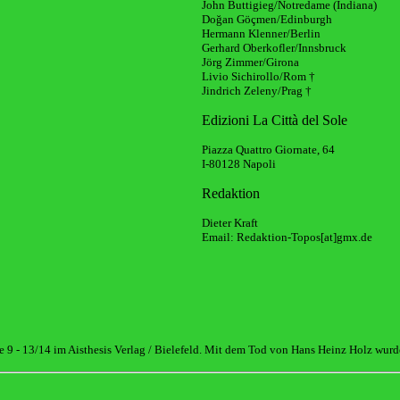
John Buttigieg/Notredame (Indiana)
Doğan Göçmen/Edinburgh
Hermann Klenner/Berlin
Gerhard Oberkofler/Innsbruck
Jörg Zimmer/Girona
Livio Sichirollo/Rom †
Jindrich Zeleny/Prag †
Edizioni La Città del Sole
Piazza Quattro Giornate, 64
I-80128 Napoli
Redaktion
Dieter Kraft
Email: Redaktion-Topos[at]gmx.de
 9 - 13/14 im Aisthesis Verlag / Bielefeld. Mit dem Tod von Hans Heinz Holz wurde 