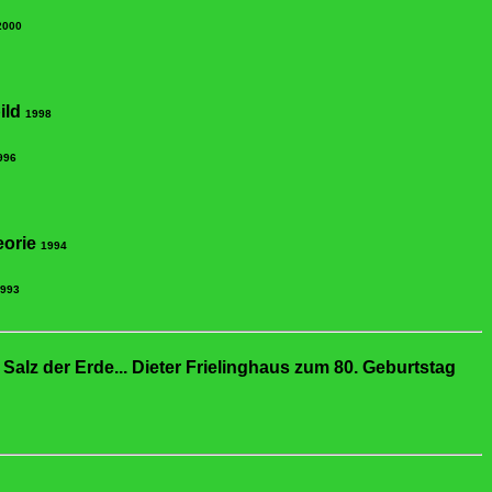
2000
ild
1998
996
eorie
1994
993
Salz der Erde... Dieter Frielinghaus zum 80. Geburtstag