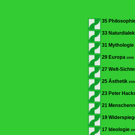
35 Philosophie
33 Naturdialek
31 Mythologie
29 Europa
2008
27 Welt-Sicht
25 Ästhetik
200
23 Peter Hack
21 Menschenr
19 Widerspie
17 Ideologie
20